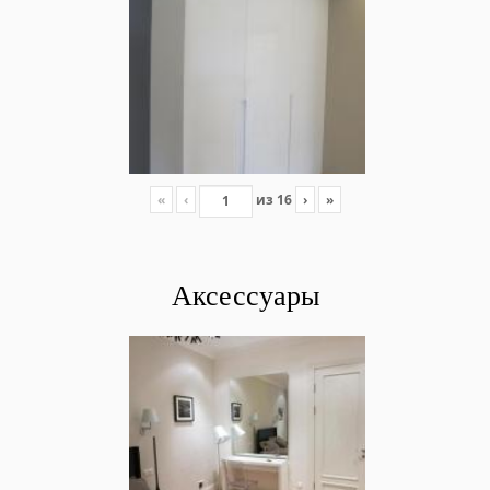
«
‹
из
16
›
»
Аксессуары