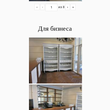
«
‹
из
8
›
»
Для бизнеса