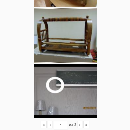
«
‹
из
2
›
»