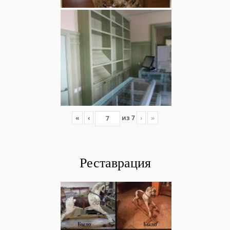
«
‹
из
7
›
»
Реставрация