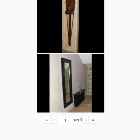
«
‹
из
3
›
»