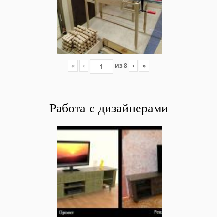
«
‹
из
8
›
»
Работа с
дизайнерами