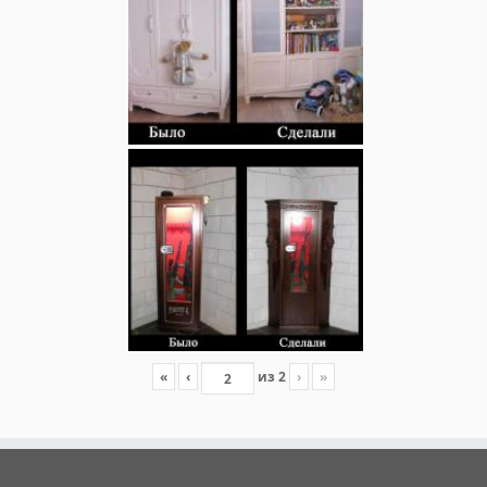
«
‹
из
2
›
»