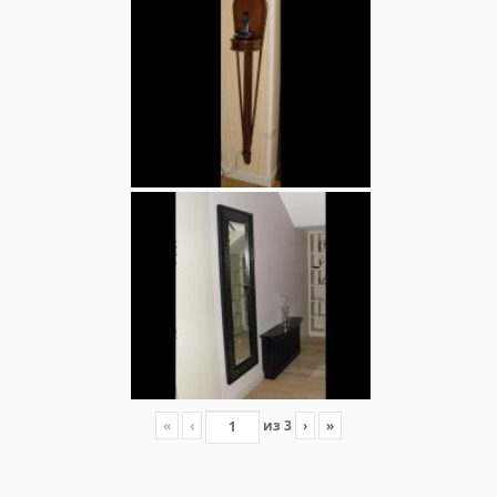
«
‹
из
3
›
»