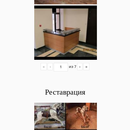
«
‹
из
7
›
»
Реставрация