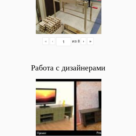
«
‹
из
8
›
»
Работа с
дизайнерами