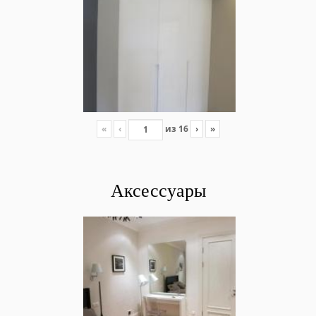
«
‹
из
16
›
»
Аксессуары