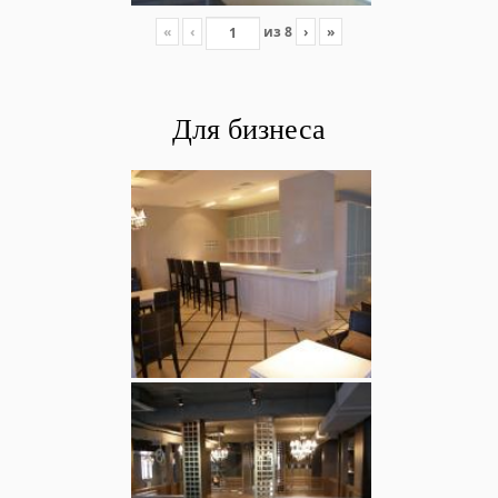
«
‹
из
8
›
»
Для бизнеса