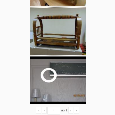
«
‹
из
2
›
»