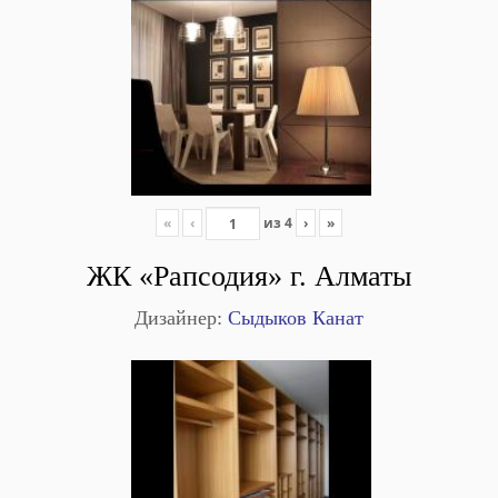
«
‹
из
4
›
»
ЖК «Рапсодия» г. Алматы
Дизайнер:
Сыдыков Канат