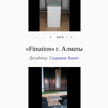
«
‹
из
8
›
»
«Fitnation» г. Алматы
Дизайнер:
Сыдыков Канат