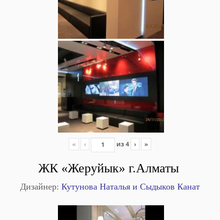
«
‹
из
4
›
»
ЖК «Жеруйык» г.Алматы
Дизайнер:
Кутунова Наталья и Сыдыков Канат