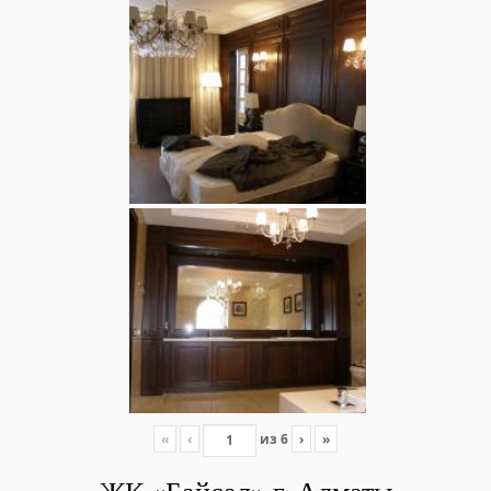
«
‹
из
6
›
»