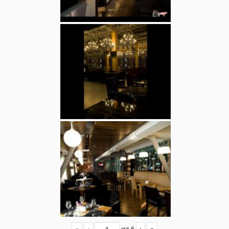
«
‹
из
6
›
»