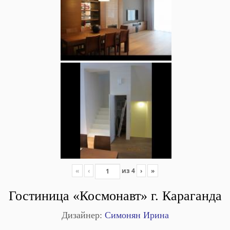
«
‹
из
4
›
»
Гостиница «Космонавт» г. Караганда
Дизайнер:
Симонян Ирина