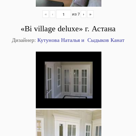
«
‹
из
7
›
»
«Bi village deluxe»
г. Астана
Дизайнер:
Кутунова Наталья и Сыдыков Канат