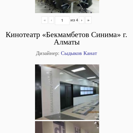
«
‹
из
4
›
»
Кинотеатр «Бекмамбетов Синима» г.
Алматы
Дизайнер:
Сыдыков Канат