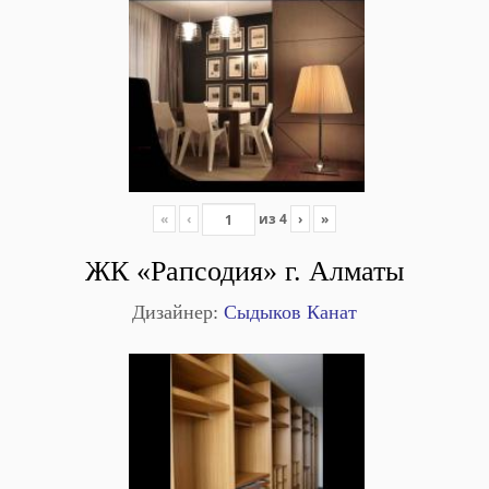
«
‹
из
4
›
»
ЖК «Рапсодия» г. Алматы
Дизайнер:
Сыдыков Канат