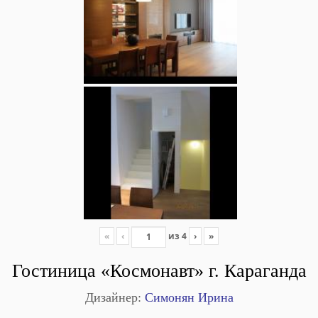
«
‹
из
4
›
»
Гостиница «Космонавт» г. Караганда
Дизайнер:
Симонян Ирина