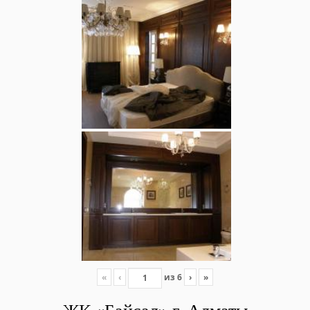
«
‹
из
6
›
»