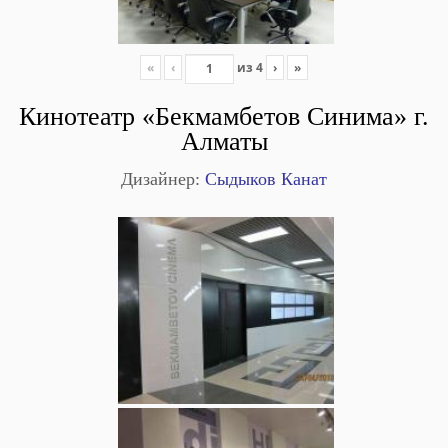
«
‹
из
4
›
»
Кинотеатр «Бекмамбетов Синима» г.
Алматы
Дизайнер:
Сыдыков Канат