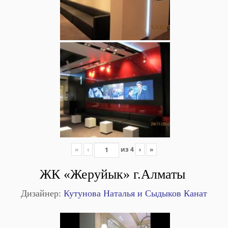
«
‹
из
4
›
»
ЖК «Жеруйык» г.Алматы
Дизайнер:
Кутунова Наталья и Сыдыков Канат