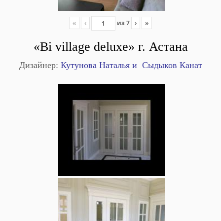
«
‹
из
7
›
»
«Bi village deluxe»
г. Астана
Дизайнер:
Кутунова Наталья и Сыдыков Канат