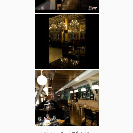
«
‹
из
6
›
»