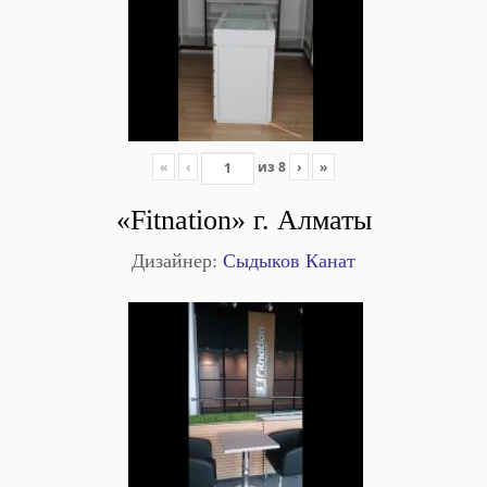
«
‹
из
8
›
»
«Fitnation» г. Алматы
Дизайнер:
Сыдыков Канат