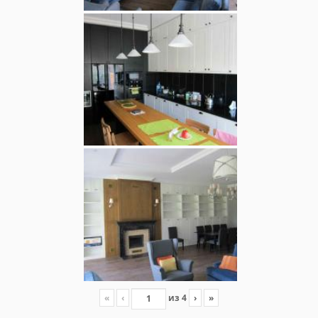
«
‹
из
4
›
»