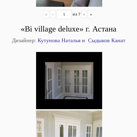
«
‹
из
7
›
»
«Bi village deluxe»
г. Астана
Дизайнер:
Кутунова Наталья и Сыдыков Канат