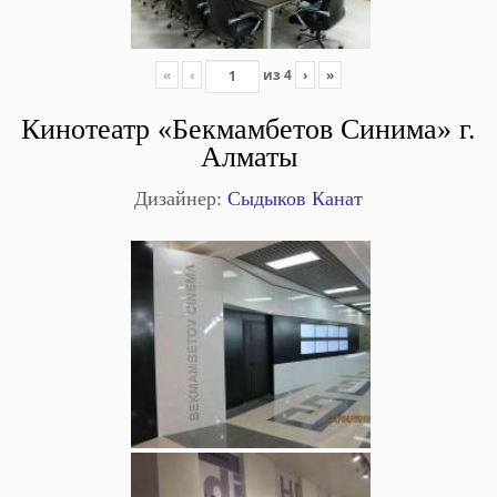
«
‹
из
4
›
»
Кинотеатр «Бекмамбетов Синима» г.
Алматы
Дизайнер:
Сыдыков Канат