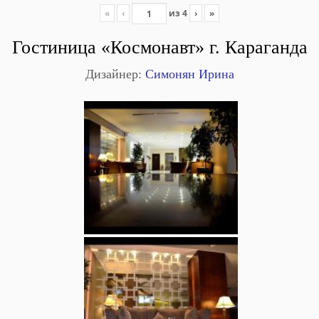
«
‹
из
4
›
»
Гостиница «Космонавт» г. Караганда
Дизайнер:
Симонян Ирина