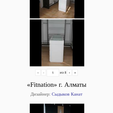
«
‹
из
8
›
»
«Fitnation» г. Алматы
Дизайнер:
Сыдыков Канат