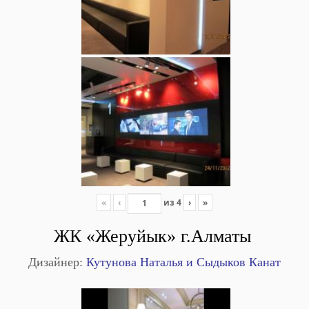
«
‹
из
4
›
»
ЖК «Жеруйык» г.Алматы
Дизайнер:
Кутунова Наталья и Сыдыков Канат