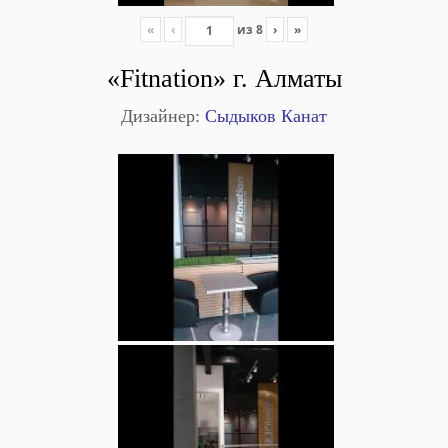
«
‹
из
8
›
»
«Fitnation» г. Алматы
Дизайнер:
Сыдыков Канат