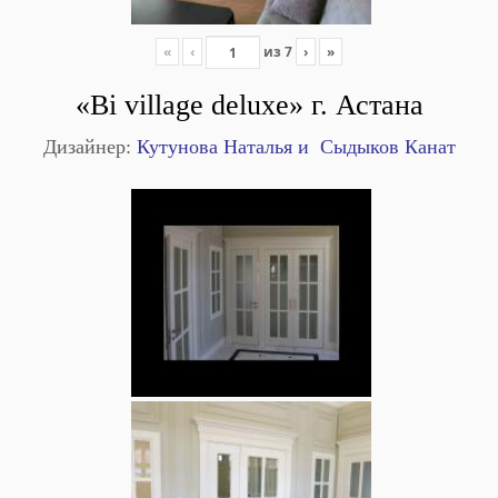
«
‹
из
7
›
»
«Bi village deluxe»
г. Астана
Дизайнер:
Кутунова Наталья и Сыдыков Канат