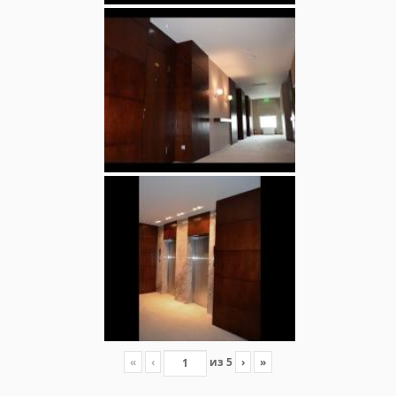
«
‹
из
5
›
»