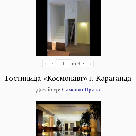
«
‹
из
4
›
»
Гостиница «Космонавт» г. Караганда
Дизайнер:
Симонян Ирина