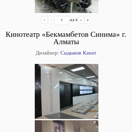
«
‹
из
4
›
»
Кинотеатр «Бекмамбетов Синима» г.
Алматы
Дизайнер:
Сыдыков Канат