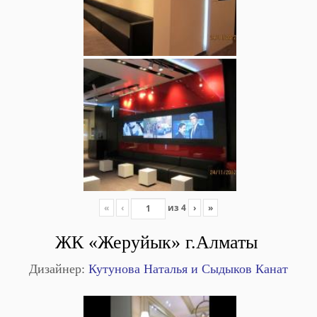
«
‹
из
4
›
»
ЖК «Жеруйык» г.Алматы
Дизайнер:
Кутунова Наталья и Сыдыков Канат