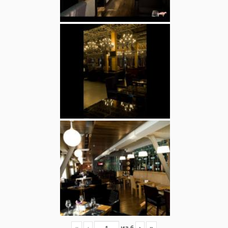
«
‹
из
6
›
»