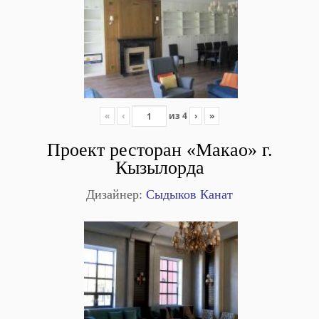
«
‹
из
4
›
»
Проект ресторан «Макао» г.
Кызылорда
Дизайнер:
Сыдыков Канат