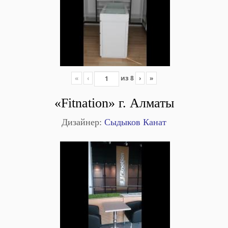
«
‹
из
8
›
»
«Fitnation» г. Алматы
Дизайнер:
Сыдыков Канат