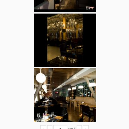
«
‹
из
6
›
»