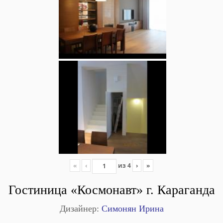
«
‹
из
4
›
»
Гостиница «Космонавт» г. Караганда
Дизайнер:
Симонян Ирина