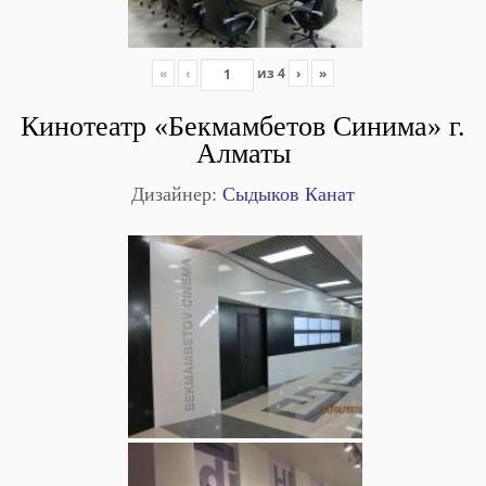
«
‹
из
4
›
»
Кинотеатр «Бекмамбетов Синима» г.
Алматы
Дизайнер:
Сыдыков Канат