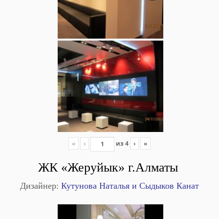
«
‹
из
4
›
»
ЖК «Жеруйык» г.Алматы
Дизайнер:
Кутунова Наталья и Сыдыков Канат