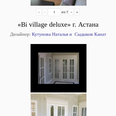
«
‹
из
7
›
»
«Bi village deluxe»
г. Астана
Дизайнер:
Кутунова Наталья и Сыдыков Канат