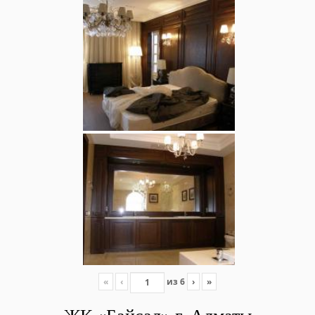
«
‹
из
6
›
»