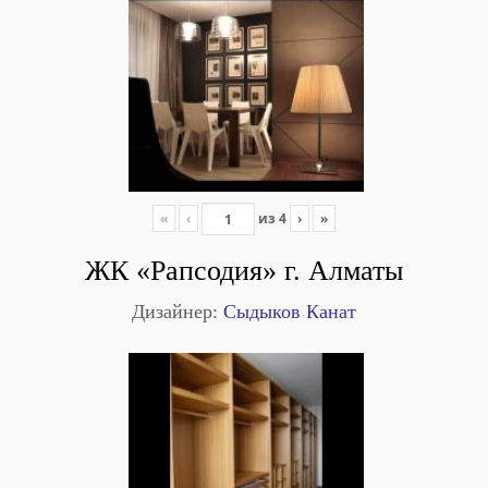
«
‹
из
4
›
»
ЖК «Рапсодия» г. Алматы
Дизайнер:
Сыдыков Канат