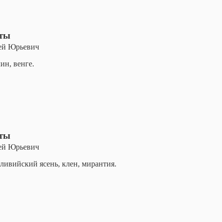
оты
ей Юрьевич
ин, венге.
оты
ей Юрьевич
ливийский ясень, клен, мирантия.