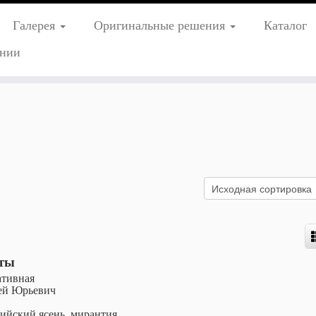
Галерея
Оригинальные решения
Каталог
нии
оты
ативная
ей Юрьевич
ийский ясень, мирантия