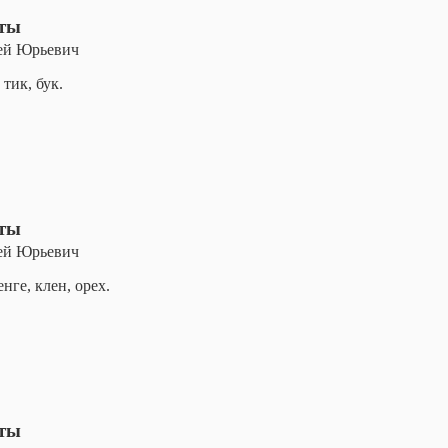
оты
ей Юрьевич
 тик, бук.
оты
ей Юрьевич
нге, клен, орех.
оты