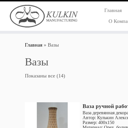
Главная
О Компа
Перейти
Главная
»
Вазы
к
содержимому
Вазы
Показаны все (14)
Ваза ручной раб
Ваза деревянная декор
Автор: Кулькин Алекс
Размер: 400х150
Материал: Орех, болив