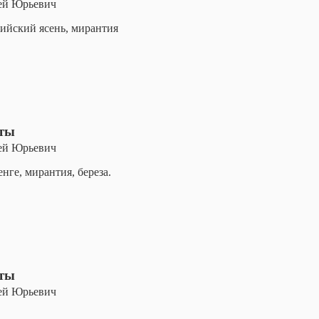
ей Юрьевич
ийский ясень, мирантия
оты
ей Юрьевич
нге, мирантия, береза.
оты
ей Юрьевич