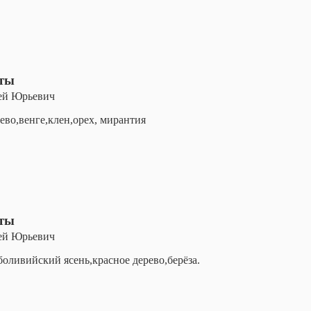
оты
ей Юрьевич
ево,венге,клен,орех, мирантия
оты
ей Юрьевич
боливийский ясень,красное дерево,берёза.