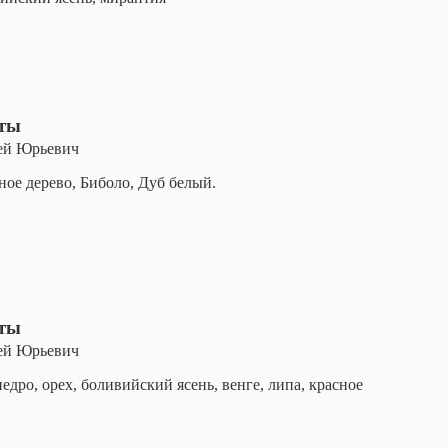
оты
ей Юрьевич
ное дерево, Биболо, Дуб белый.
оты
ей Юрьевич
дро, орех, боливийский ясень, венге, липа, красное